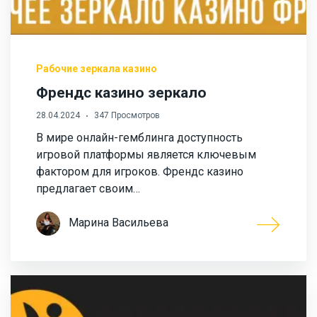
Рабочие зеркала казино
Френдс казино зеркало
28.04.2024
347 Просмотров
В мире онлайн-гемблинга доступность
игровой платформы является ключевым
фактором для игроков. Френдс казино
предлагает своим…
Марина Васильева