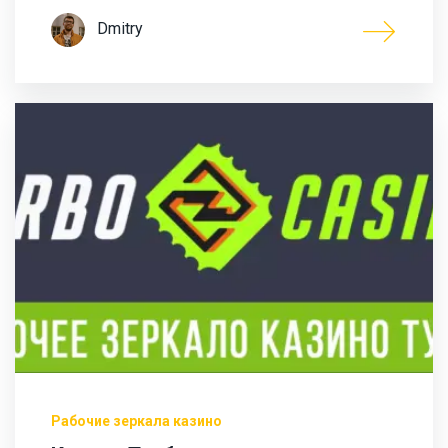
Dmitry
Рабочие зеркала казино