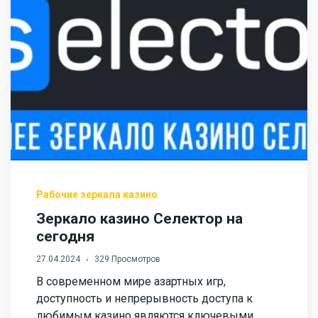
Рабочие зеркала казино
Зеркало казино Селектор на
сегодня
27.04.2024
329 Просмотров
В современном мире азартных игр,
доступность и непрерывность доступа к
любимым казино являются ключевыми