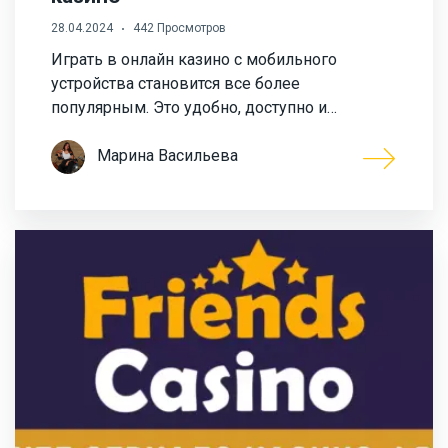
28.04.2024
442 Просмотров
Играть в онлайн казино с мобильного
устройства становится все более
популярным. Это удобно, доступно и…
Марина Васильева