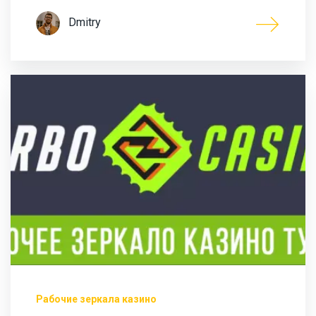
Dmitry
Рабочие зеркала казино