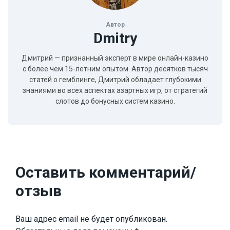
Автор
Dmitry
Дмитрий — признанный эксперт в мире онлайн-казино
с более чем 15-летним опытом. Автор десятков тысяч
статей о гемблинге, Дмитрий обладает глубокими
знаниями во всех аспектах азартных игр, от стратегий
слотов до бонусных систем казино.
Оставить комментарий/
отзыв
Ваш адрес email не будет опубликован.