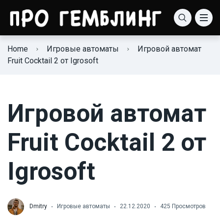
ТОП 10 онлайн казино
300 рублей за регистрацию
Home
Игровые автоматы
Игровой автомат
Fruit Cocktail 2 от Igrosoft
ТОП лицензионных казино
Казино с моментальным выводом
Игровой автомат
Казино без верификации
Fruit Cocktail 2 от
Крипто-казино
Igrosoft
Казино с живыми дилерами
Мобильные казино
Dmitry
Игровые автоматы
22.12.2020
425 Просмотров
Новые онлайн казино