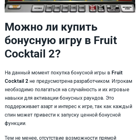
Можно ли купить
бонусную игру в Fruit
Cocktail 2?
На данный момент покупка бонусной игры в
Fruit
Cocktail 2
не предусмотрена разработчиком. Игрокам
необходимо полагаться на случайность и их игровые
навыки для активации бонусных раундов. Это
поддерживает азарт и интерес к игре, так как каждый
спин может привести к запуску ценной бонусной
функции.
Тем не менее, отсутствие возможности прямой