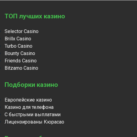
ТОП лучших казино
Selector Casino
Brillx Casino
Turbo Casino
Bounty Casino
Friends Casino
Bitzamo Casino
Подборки казино
Европейские казино
Казино для телефона
С быстрыми выплатами
Лицензированы Кюрасао