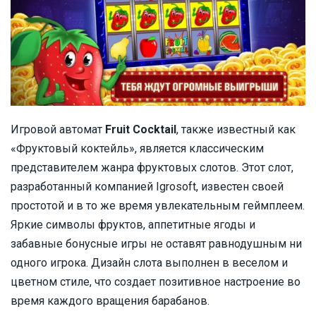
Игровой автомат
Fruit Cocktail
, также известный как
«Фруктовый коктейль», является классическим
представителем жанра фруктовых слотов. Этот слот,
разработанный компанией Igrosoft, известен своей
простотой и в то же время увлекательным геймплеем.
Яркие символы фруктов, аппетитные ягоды и
забавные бонусные игры не оставят равнодушным ни
одного игрока. Дизайн слота выполнен в веселом и
цветном стиле, что создает позитивное настроение во
время каждого вращения барабанов.