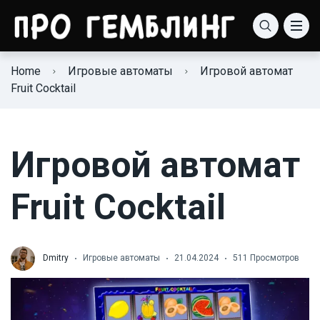
ТОП 10 онлайн казино
300 рублей за регистрацию
Home
Игровые автоматы
Игровой автомат
Fruit Cocktail
ТОП лицензионных казино
Казино с моментальным выводом
Игровой автомат
Казино без верификации
Fruit Cocktail
Крипто-казино
Казино с живыми дилерами
Dmitry
Игровые автоматы
21.04.2024
511 Просмотров
Мобильные казино
Новые онлайн казино