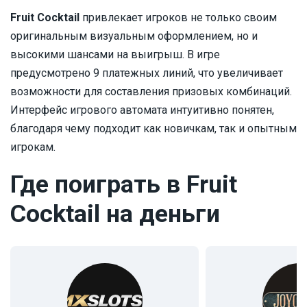
Fruit Cocktail
привлекает игроков не только своим
оригинальным визуальным оформлением, но и
высокими шансами на выигрыш. В игре
предусмотрено 9 платежных линий, что увеличивает
возможности для составления призовых комбинаций.
Интерфейс игрового автомата интуитивно понятен,
благодаря чему подходит как новичкам, так и опытным
игрокам.
Где поиграть в Fruit
Cocktail на деньги