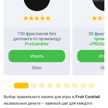
150 фриспинов без
30 фрисп
депозита по промокоду
промо
ProGambler
«PROGA
Играть
Игра
Обзор
Обз
Выбор правильного казино для игры в
Fruit Cocktail
на реальные деньги — важный шаг для каждого