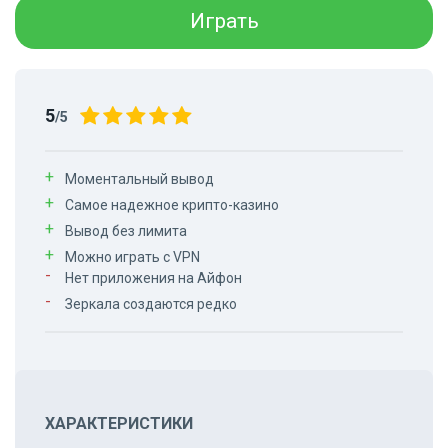
Играть
5
/5
Моментальный вывод
Самое надежное крипто-казино
Вывод без лимита
Можно играть с VPN
Нет приложения на Айфон
Зеркала создаются редко
ХАРАКТЕРИСТИКИ