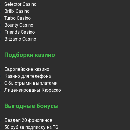
Selector Casino
Brillx Casino
Turbo Casino
Bounty Casino
Friends Casino
Bitzamo Casino
Подборки казино
Европейские казино
Казино для телефона
С быстрыми выплатами
Лицензированы Кюрасао
Выгодные бонусы
Бездеп 20 фриспинов
50 руб за подписку на TG