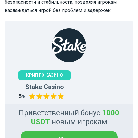
безопасности и стабильности, позволяя игрокам
наслаждаться игрой без проблем и задержек.
КРИПТО КАЗИНО
Stake Casino
5
/5
Приветственный бонус
1000
USDT
новым игрокам