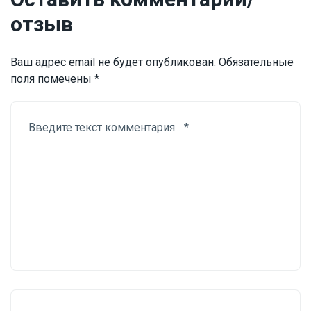
отзыв
Ваш адрес email не будет опубликован.
Обязательные
поля помечены
*