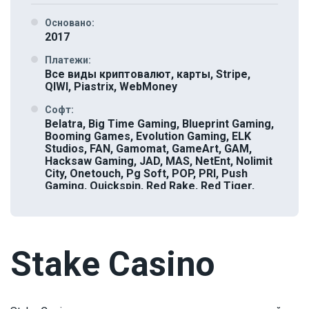
Основано:
2017
Платежи:
Все виды криптовалют, карты, Stripe,
QIWI, Piastrix, WebMoney
Софт:
Belatra, Big Time Gaming, Blueprint Gaming,
Booming Games, Evolution Gaming, ELK
Studios, FAN, Gamomat, GameArt, GAM,
Hacksaw Gaming, JAD, MAS, NetEnt, Nolimit
City, Onetouch, Pg Soft, POP, PRI, Push
Gaming, Quickspin, Red Rake, Red Tiger,
Relax Gaming, Spinomenal, STA,
Thunderkick, Truelab, Wazdan, 3 O,
AvatarUX, BAC, GOL, Play'n GO
Лицензия:
Stake Casino
Curacao, Malta
Игры:
Баккара, Блэкджек, Видеопокер, Игровые