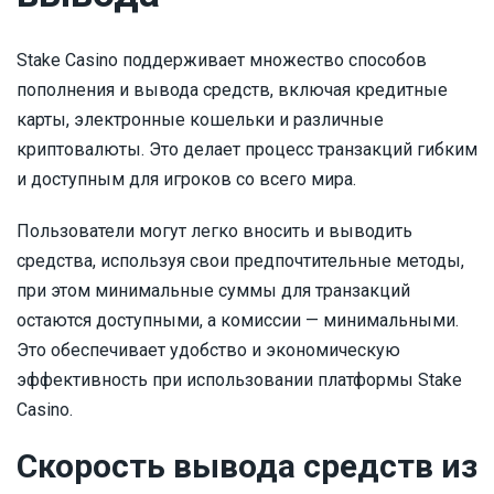
Stake Casino поддерживает множество способов
пополнения и вывода средств, включая кредитные
карты, электронные кошельки и различные
криптовалюты. Это делает процесс транзакций гибким
и доступным для игроков со всего мира.
Пользователи могут легко вносить и выводить
средства, используя свои предпочтительные методы,
при этом минимальные суммы для транзакций
остаются доступными, а комиссии — минимальными.
Это обеспечивает удобство и экономическую
эффективность при использовании платформы Stake
Casino.
Скорость вывода средств из