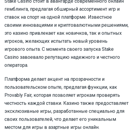
автоматы, Кено, Колесо Фортуны, Кости,
Stake Casino стоит в авангарде современного онлайн
Крэпс, Лайв-дилер, Маджонг, Настольные
гемблинга, предлагая обширный ассортимент игр и
игры, Покер, Рулетка, Сик-бо, Ставки на
спорт, ТВ-игры, Хай-ло
ставок на спорт на одной платформе. Известное
своими инновациями и криптовалютными решениями,
Игровых автоматов:
10500
это казино привлекает как новичков, так и опытных
игроков, желающих испытать новый уровень
Скорость выплат:
Моментально
игрового опыта. С момента своего запуска Stake
Casino завоевало репутацию надежного и честного
оператора.
Платформа делает акцент на прозрачности и
пользовательском опыте, предлагая функции, как
Provably Fair, которая позволяет игрокам проверять
честность каждой ставки. Казино также предоставляет
эксклюзивные игры, разработанные специально для
своих пользователей, что делает его уникальным
местом для игры в азартные игры онлайн.