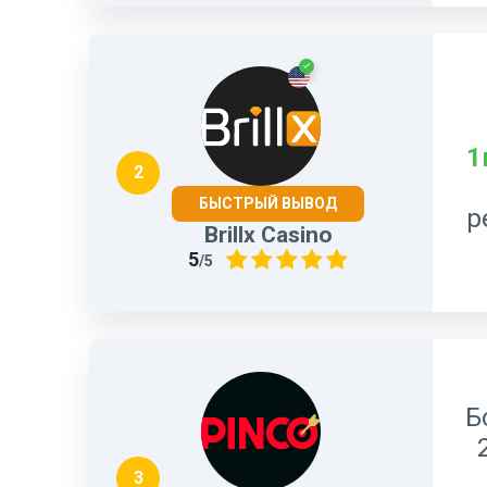
1
БЫСТРЫЙ ВЫВОД
р
Brillx Casino
5
/5
Б