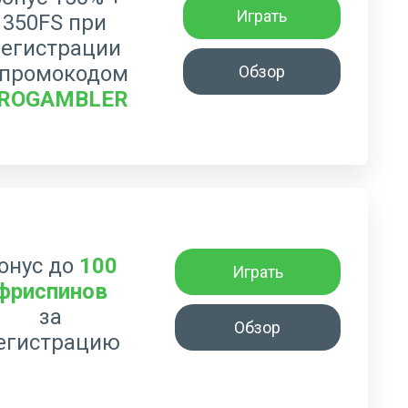
Играть
350FS при
регистрации
 промокодом
Обзор
ROGAMBLER
онус до
100
Играть
фриспинов
за
Обзор
егистрацию