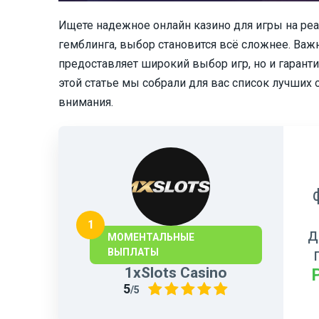
Ищете надежное онлайн казино для игры на ре
гемблинга, выбор становится всё сложнее. Важ
предоставляет широкий выбор игр, но и гаранти
этой статье мы собрали для вас список лучших
внимания.
д
МОМЕНТАЛЬНЫЕ
ВЫПЛАТЫ
1xSlots Casino
5
/5